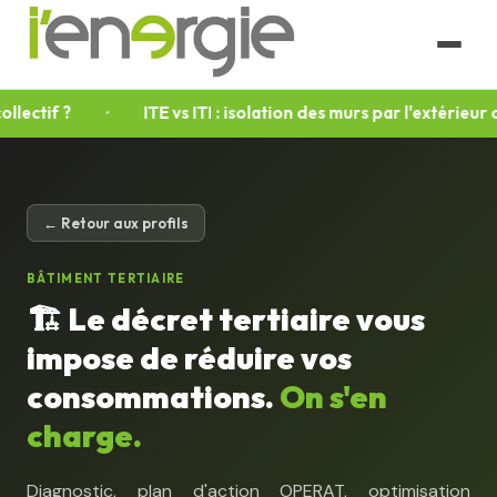
ectif ?
ITE vs ITI : isolation des murs par l'extérieur ou
← Retour aux profils
BÂTIMENT TERTIAIRE
🏗️ Le décret tertiaire vous
impose de réduire vos
consommations.
On s'en
charge.
Diagnostic, plan d'action OPERAT, optimisation