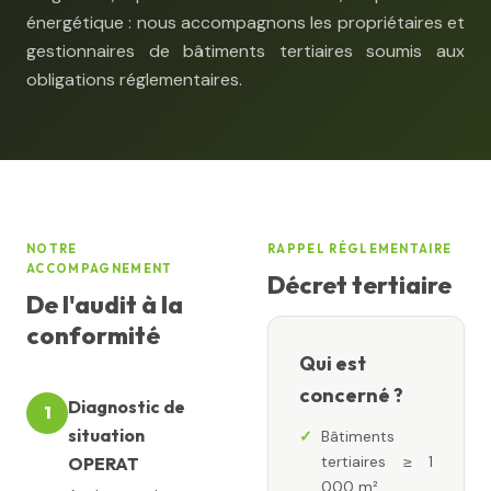
énergétique : nous accompagnons les propriétaires et
gestionnaires de bâtiments tertiaires soumis aux
obligations réglementaires.
NOTRE
RAPPEL RÉGLEMENTAIRE
ACCOMPAGNEMENT
Décret tertiaire
De l'audit à la
conformité
Qui est
concerné ?
Diagnostic de
1
situation
Bâtiments
tertiaires ≥ 1
OPERAT
000 m²