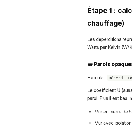
Étape 1 : cal
chauffage)
Les déperditions repr
Watts par Kelvin (W/K
🧱 Parois opaques
Formule :
Déperditi
Le coefficient U (aus
paroi. Plus il est bas
Mur en pierre de 5
Mur avec isolatio