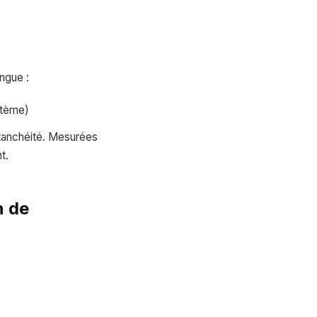
ngue :
stème)
'étanchéité. Mesurées
t.
n de