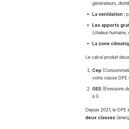
générateurs, distri
La ventilation
: p
Les apports gra
(chaleur humaine,
La zone climati
Le calcul produit deux
Cep
(Consommation
votre classe DPE 
GES
(Émissions de
à G
Depuis 2021, le DPE es
deux classes
(énerg