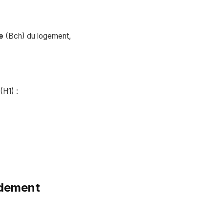
e
(Bch) du logement,
(H1) :
ndement