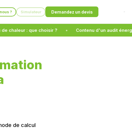
Demandez un devis
nous ?
Simulateur
ur : que choisir ?
Contenu d'un audit énergétique d
mmation
a
hode de calcul