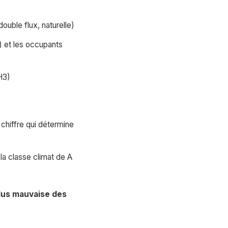
ouble flux, naturelle)
n) et les occupants
H3)
hiffre qui détermine
a classe climat de A
plus mauvaise des