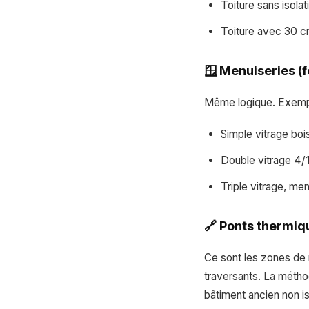
Toiture sans isola
Toiture avec 30 c
🪟 Menuiseries (f
Même logique. Exemple
Simple vitrage boi
Double vitrage 4/
Triple vitrage, me
🔗 Ponts thermiq
Ce sont les zones de r
traversants. La méthod
bâtiment ancien non i