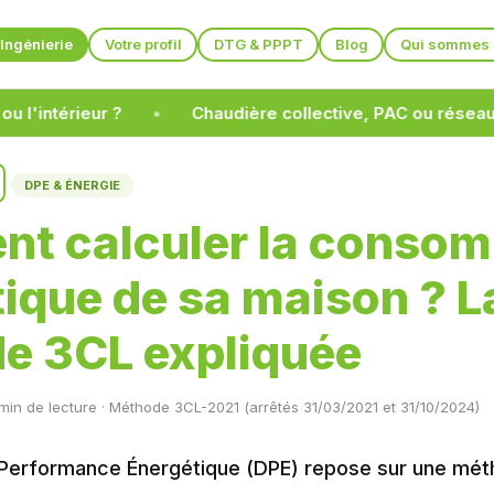
Ingénierie
Votre profil
DTG & PPPT
Blog
Qui sommes 
érieur ?
Chaudière collective, PAC ou réseau de chale
DPE & ÉNERGIE
t calculer la conso
ique de sa maison ? L
e 3CL expliquée
 min de lecture · Méthode 3CL-2021 (arrêtés 31/03/2021 et 31/10/2024)
 Performance Énergétique (DPE) repose sur une mét