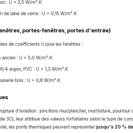
tion : U = 3,5 W/m².K
m de laine de verre : U = 0,15 W/m².K
enêtres, portes-fenêtres, portes d'entrée)
s de coefficients U pour les fenêtres :
s ancien : U = 5,0 W/m².K
16/4 argon, PVC : U = 1,3 W/m².K
nuiserie bois : U = 0,8 W/m².K
ues
upture d'isolation : jonctions mur/plancher, mur/toiture, pourtour
e 3CL leur attribue des valeurs forfaitaires selon le type de cons
solé, les ponts thermiques peuvent représenter
jusqu'à 20 % d