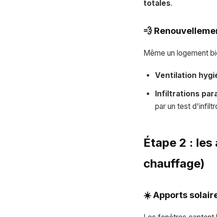
totales
.
💨 Renouvellemen
Même un logement bien 
Ventilation hyg
Infiltrations par
par un test d'infil
Étape 2 : les
chauffage)
☀️ Apports solair