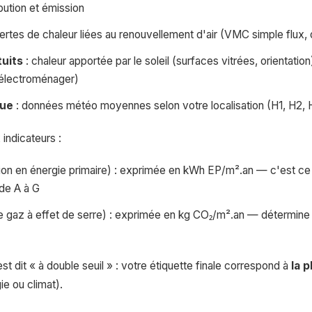
bution et émission
ertes de chaleur liées au renouvellement d'air (VMC simple flux, d
tuits
: chaleur apportée par le soleil (surfaces vitrées, orientatio
 électroménager)
que
: données météo moyennes selon votre localisation (H1, H2, 
 indicateurs :
 en énergie primaire) : exprimée en kWh EP/m².an — c'est ce c
de A à G
 gaz à effet de serre) : exprimée en kg CO₂/m².an — détermine l
t dit « à double seuil » : votre étiquette finale correspond à
la 
ie ou climat).