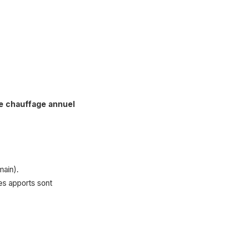
de chauffage annuel
ain).
es apports sont