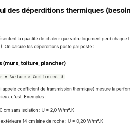
cul des déperditions thermiques (besoi
ésentent la quantité de chaleur que votre logement perd chaque 
). On calcule les déperditions poste par poste :
 (murs, toiture, plancher)
on = Surface × Coefficient U
si appelé coefficient de transmission thermique) mesure la perfo
, mieux c'est. Exemples :
0 cm sans isolation : U = 2,0 W/m².K
n extérieure 14 cm laine de roche : U = 0,20 W/m².K