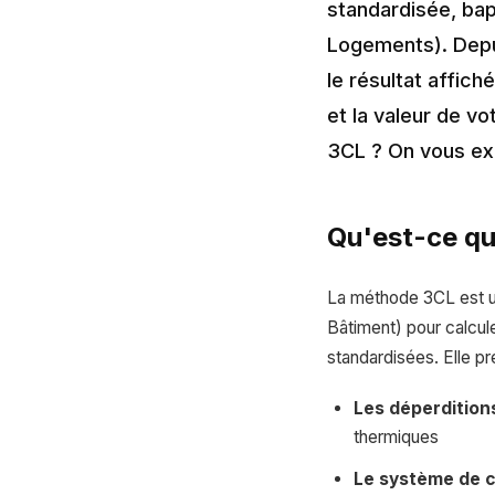
standardisée, ba
Logements). Depui
le résultat affich
et la valeur de v
3CL ? On vous exp
Qu'est-ce qu
La méthode 3CL est u
Bâtiment) pour calcul
standardisées. Elle p
Les déperdition
thermiques
Le système de c