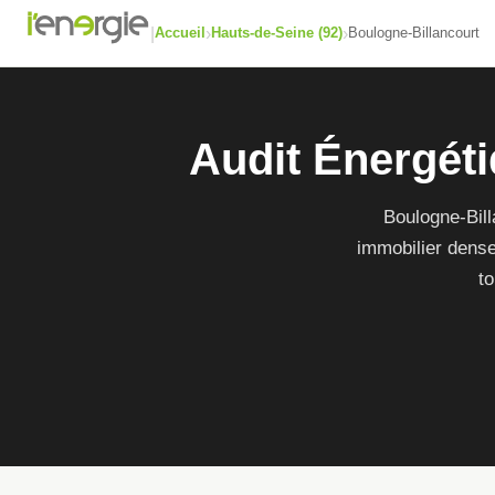
|
›
›
Accueil
Hauts-de-Seine (92)
Boulogne-Billancourt
Audit Énergéti
Boulogne-Bil
immobilier dense
to