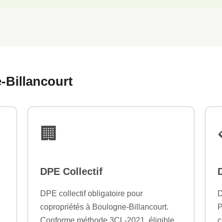
-Billancourt
🏢
DPE Collectif
DPE collectif obligatoire pour
D
copropriétés à Boulogne-Billancourt.
P
Conforme méthode 3CL-2021, éligible
c