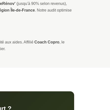
eRénov'
(jusqu'à 90% selon revenus),
gion Île-de-France
. Notre audit optimise
ité aux aides. Affilié
Coach Copro
, le
ier.
rt ?