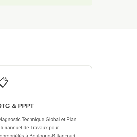
📋
DTG & PPPT
iagnostic Technique Global et Plan
luriannuel de Travaux pour
opropriétés à Boulogne-Billancourt.