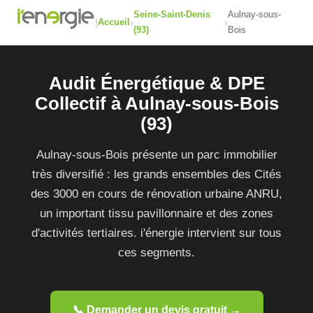
Seine-Saint-Denis
Aulnay-sous-
|
›
›
Accueil
(93)
Bois
Audit Énergétique & DPE
Collectif à Aulnay-sous-Bois
(93)
Aulnay-sous-Bois présente un parc immobilier
très diversifié : les grands ensembles des Cités
des 3000 en cours de rénovation urbaine ANRU,
un important tissu pavillonnaire et des zones
d'activités tertiaires. i'énergie intervient sur tous
ces segments.
📞 Demander un devis gratuit →